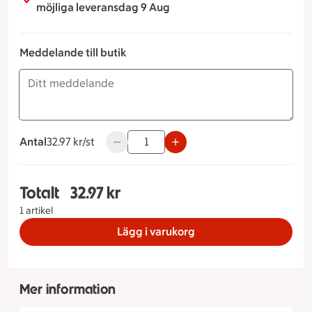
möjliga leveransdag 9 Aug
Meddelande till butik
Antal
32.97 kronor styck
32.97 kr/st
Använd knapparna för att minska eller ök
Totalt
32.97 kr
Totalt 1 stycken Blåbär- & vaniljlängd, 32.97 kron
1 artikel
Lägg i varukorg
Mer information