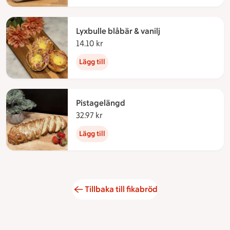
Lyxbulle blåbär & vanilj
14.10 kr
14.10 kronor
Lägg till
Pistagelängd
32.97 kr
32.97 kronor
Lägg till
Tillbaka till fikabröd