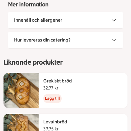
Mer information
Innehåll och allergener
Hur levereras din catering?
Liknande produkter
Grekiskt bröd
32.97 kr
32.97 kronor
Lägg till
Levainbröd
39.95 kr
39.95 kronor