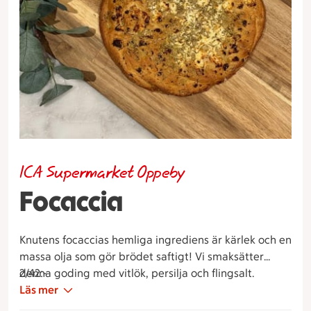
ICA Supermarket Oppeby
Focaccia
Knutens focaccias hemliga ingrediens är kärlek och en
massa olja som gör brödet saftigt! Vi smaksätter
denna goding med vitlök, persilja och flingsalt.
2/42:-
Läs mer