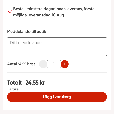
Beställ minst tre dagar innan leverans, första
möjliga leveransdag 10 Aug
Meddelande till butik
Antal
24.55 kronor styck
24.55 kr/st
Använd knapparna för att minska eller ök
Totalt
24.55 kr
Totalt 1 stycken Focaccia, 24.55 kronor
1 artikel
Lägg i varukorg