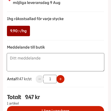
möjliga leveransdag 9 Aug
1hg råkostsallad för varje stycke
9.90:-/hg
Meddelande till butik
Antal
9.47 kronor styck
9.47 kr/st
Använd knapparna för att minska eller öka
Totalt
9.47 kr
Totalt 1 stycken Råkostsallad 1hg råkostsallad för
1 artikel
Lägg i varukorg