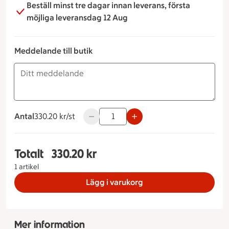
Beställ minst tre dagar innan leverans, första
möjliga leveransdag 12 Aug
Meddelande till butik
Antal
330.20 kronor styck
330.20 kr/st
Använd knapparna för att minska eller ö
Totalt
330.20 kr
Totalt 1 stycken Delikatessbox, 330.20 kronor
1 artikel
Lägg i varukorg
Mer information