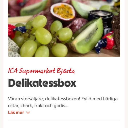
ICA Supermarket Bjästa
Delikatessbox
Våran storsäljare, delikatessboxen! Fylld med härliga
ostar, chark, frukt och godis.
2 personer som middag (komplettera då med
Läs mer
tillexempel potatissallad eller bröd) - 4 personer som
småplock