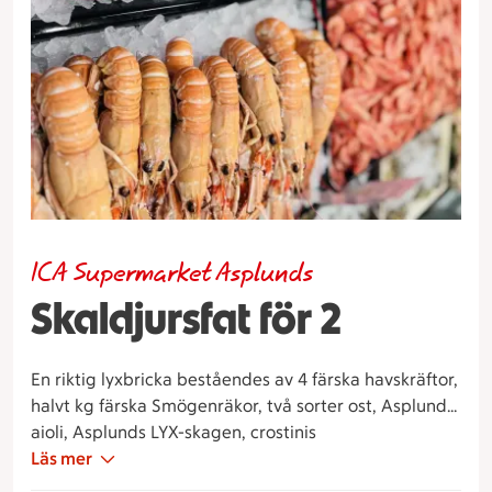
ICA Supermarket Asplunds
Skaldjursfat för 2
En riktig lyxbricka beståendes av 4 färska havskräftor,
halvt kg färska Smögenräkor, två sorter ost, Asplunds
aioli, Asplunds LYX-skagen, crostinis
Läs mer