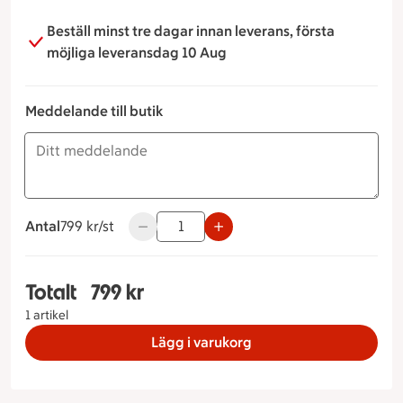
Beställ minst tre dagar innan leverans, första
möjliga leveransdag 10 Aug
Meddelande till butik
Antal
799 kronor styck
799 kr/st
Använd knapparna för att minska eller öka
Totalt
799 kr
Totalt 1 stycken Skaldjursfat för 2, 799 kronor
1 artikel
Lägg i varukorg