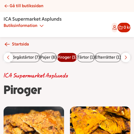
Gå till butikssidan
Piroger | Catering ICA Supermarket Asplunds
ICA Supermarket Asplunds
Butiksinformation
0 kr
Startsida
 (8)
Smörgåstårtor (7)
Pajer (8)
Piroger (5)
Tårtor (1)
Efterrätter (1)
Sallade
ICA Supermarket Asplunds
Piroger