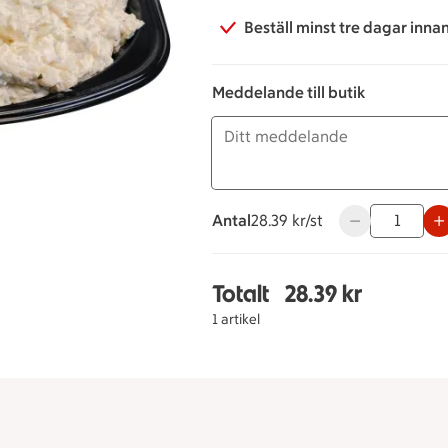
Beställ minst tre dagar inna
Meddelande till butik
Antal
28.39 kronor styck
28.39 kr/st
Använd knappar
Totalt
28.39 kr
Totalt 1 stycken Vår Eg
1 artikel