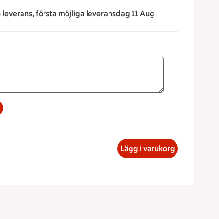
n leverans, första möjliga leveransdag 11 Aug
na för att minska eller öka värdet, eller ange ett värde manue
en Potatissallad, 28.39 kronor
Lägg i varukorg