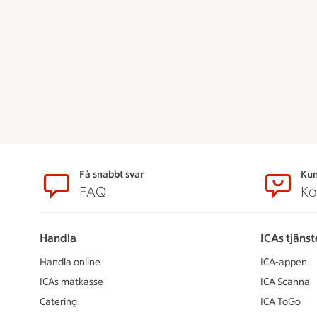
Sidfot
Få snabbt svar
Kun
FAQ
Ko
Handla
ICAs tjänst
Handla online
ICA-appen
ICAs matkasse
ICA Scanna
Catering
ICA ToGo