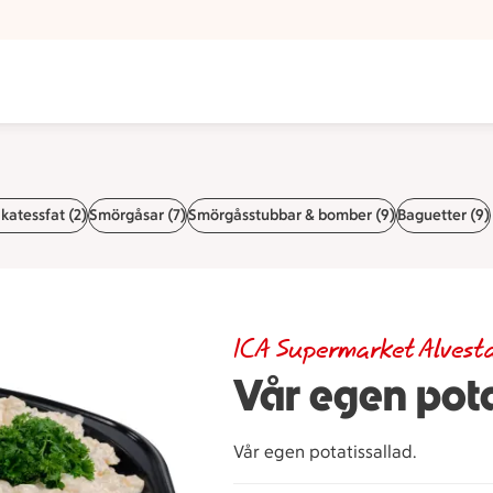
katessfat (2)
Smörgåsar (7)
Smörgåsstubbar & bomber (9)
Baguetter (9)
ICA Supermarket Alvest
Vår egen pota
Vår egen potatissallad.