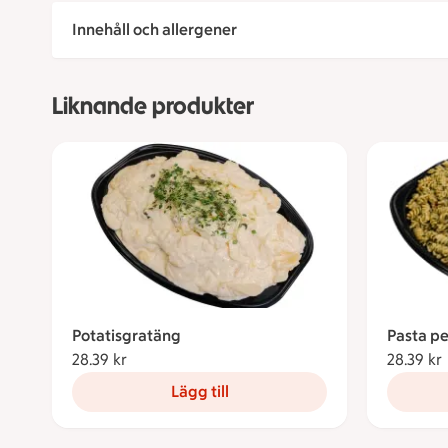
Innehåll och allergener
Liknande produkter
Potatisgratäng
Pasta p
28.39 kr
28.39 kronor
28.39 kr
Lägg till