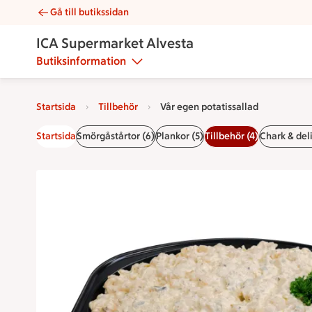
Gå till butikssidan
Vår egen potatissallad | Catering ICA Supermarket Alvesta
ICA Supermarket Alvesta
Butiksinformation
Startsida
Tillbehör
Vår egen potatissallad
Startsida
Smörgåstårtor (6)
Plankor (5)
Tillbehör (4)
Chark & deli