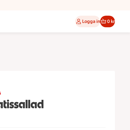
Logga in
0 kr
a
tissallad