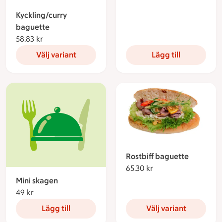
Kyckling/curry
baguette
58.83 kr
58.83 kronor
Välj variant
Lägg till
Rostbiff baguette
65.30 kr
65.30 kronor
Mini skagen
49 kr
49 kronor
Lägg till
Välj variant