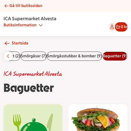
Gå till butikssidan
Baguetter | Catering ICA Supermarket Alvesta
ICA Supermarket Alvesta
Butiksinformation
0 kr
Startsida
atessfat (2)
Smörgåsar (7)
Smörgåsstubbar & bomber (9)
Baguetter (9)
ICA Supermarket Alvesta
Baguetter