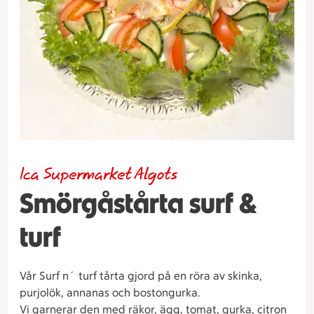
Ica Supermarket Algots
Smörgåstårta surf &
turf
Vår Surf n´ turf tårta gjord på en röra av skinka,
purjolök, annanas och bostongurka.
Vi garnerar den med räkor, ägg, tomat, gurka, citron