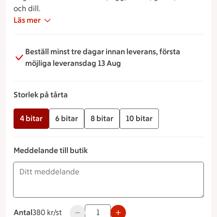
och dill.
Läs mer
Beställ minst tre dagar innan leverans, första
möjliga leveransdag 13 Aug
Storlek på tårta
4 bitar
6 bitar
8 bitar
10 bitar
Meddelande till butik
Antal
380 kronor styck
380 kr/st
Använd knapparna för att minska eller öka