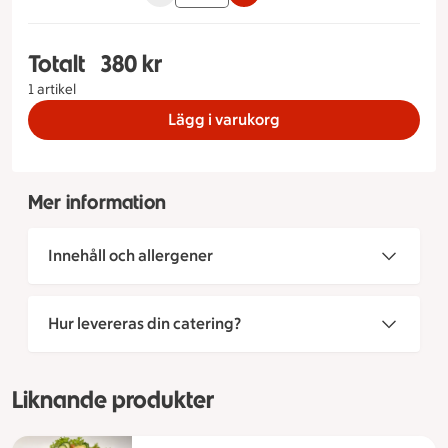
Totalt
380 kr
Totalt 1 stycken Smörgåstårta Surf & Turf Storlek
1 artikel
Lägg i varukorg
Mer information
Innehåll och allergener
Hur levereras din catering?
Liknande produkter