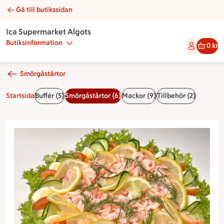
Gå till butikssidan
Smörgåstårta surf & turf | Catering Ica Supermarket Algots
Ica Supermarket Algots
Butiksinformation
0 kr
Smörgåstårtor
Startsida
Buffér (5)
Smörgåstårtor (6)
Mackor (9)
Tillbehör (2)