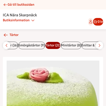
Gå till butikssidan
Prinsesstårta låglaktos | Catering ICA Nära Skarpnäck
ICA Nära Skarpnäck
Butiksinformation
0 kr
Tårtor
a
Bufféer (16)
Smörgåstårtor (9)
Tårtor (21)
Minitårtor (8)
Snittar & kanapé