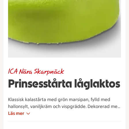
ICA Nära Skarpnäck
Prinsesstårta låglaktos
Klassisk kalastårta med grön marsipan, fylld med
hallonsylt, vaniljkräm och vispgrädde. Dekorerad med
vacker marsipanros och dubbla, handgjorda blad.
Läs mer