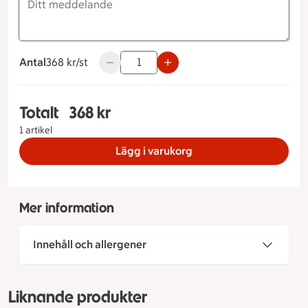
Antal
368 kronor styck
368 kr/st
Använd knapparna för att minska eller öka
Totalt
368 kr
Totalt 1 stycken Prinsesstårta låglaktos Färg på 
1 artikel
Lägg i varukorg
Mer information
Innehåll och allergener
Liknande produkter