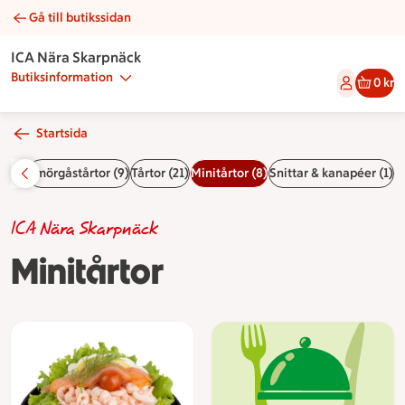
Gå till butikssidan
Minitårtor | Catering ICA Nära Skarpnäck
ICA Nära Skarpnäck
Butiksinformation
0 kr
Startsida
 (16)
Smörgåstårtor (9)
Tårtor (21)
Minitårtor (8)
Snittar & kanapéer (1)
ICA Nära Skarpnäck
Minitårtor