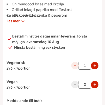
Oh mungood bites med örtolja
Grillad inlagd paprika med färskost
Ca 680 g per portion
Färskostfylld paprika & peperoni
Läs mer
Grana padano i balsamico med chili
Galia melon med mynta
Grekisk sallad
Beställ minst tre dagar innan leverans, första
Hummus & tzatziki
möjliga leveransdag 10 Aug
Rostad potatis
Minsta beställning sex stycken
Orientbröd
Vegetarisk
296 kronor per portion
Använd knapparna fö
296 kr/portion
Vegan
296 kronor per portion
Använd knapparna fö
296 kr/portion
Meddelande till butik