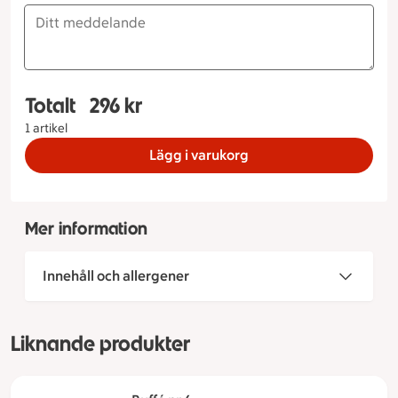
Totalt
296 kr
Totalt 1 stycken Buffé nr 10 Vegetarisk (går att 
1 artikel
Lägg i varukorg
Mer information
Innehåll och allergener
Liknande produkter