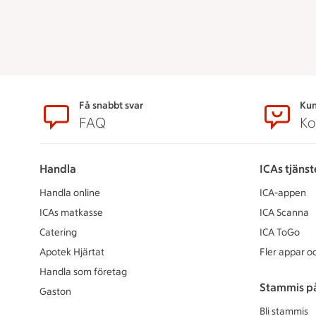
Sidfot
Få snabbt svar
Kun
FAQ
Ko
Handla
ICAs tjänst
Handla online
ICA-appen
ICAs matkasse
ICA Scanna
Catering
ICA ToGo
Apotek Hjärtat
Fler appar oc
Handla som företag
Stammis p
Gaston
Bli stammis