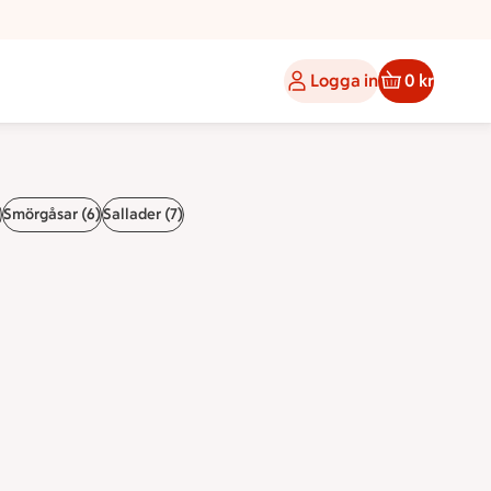
Logga in
0 kr
)
Smörgåsar (6)
Sallader (7)