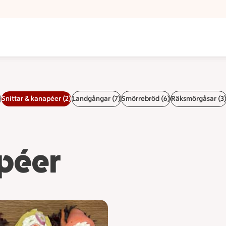
)
Snittar & kanapéer (2)
Landgångar (7)
Smörrebröd (6)
Räksmörgåsar (3
apéer