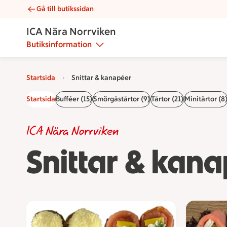
Gå till butikssidan
Snittar & kanapéer | Catering ICA Nära Norrviken
ICA Nära Norrviken
Butiksinformation
Startsida
Snittar & kanapéer
Startsida
Bufféer (15)
Smörgåstårtor (9)
Tårtor (21)
Minitårtor (8
ICA Nära Norrviken
Snittar & kan