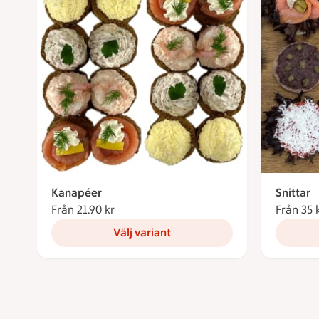
Kanapéer
Snittar
Från 21.90 kr
Från 21.90 kronor
Från 35 
Välj variant