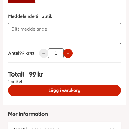
Meddelande till butik
Antal
99 kronor styck
99 kr/st
Använd knapparna för att minska eller öka 
Totalt
99 kr
Totalt 1 stycken Prosciutto & mozzarella smörgås
1 artikel
Lägg i varukorg
Mer information