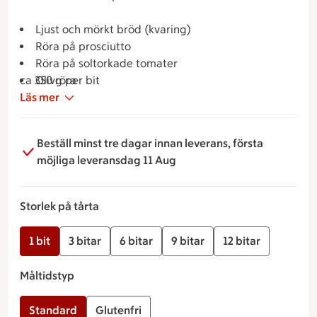
Ljust och mörkt bröd (kvaring)
Röra på prosciutto
Röra på soltorkade tomater
ca 350 g per bit
Olivröra
Läs mer
Toppad med prosciutto och mini mozzarella,
strimlade soltorkade tomater och svarta oliver
Beställ minst tre dagar innan leverans, första
möjliga leveransdag 11 Aug
Storlek på tårta
1 bit
3 bitar
6 bitar
9 bitar
12 bitar
Måltidstyp
Standard
Glutenfri