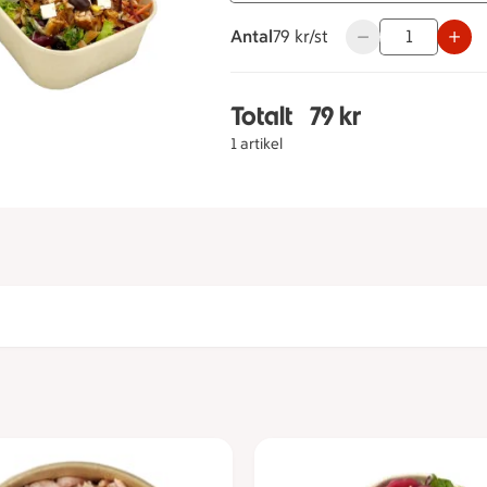
Antal
79 kronor styck
79 kr/st
Använd knapparna 
Totalt
79 kr
Totalt 1 stycken Pastas
1 artikel