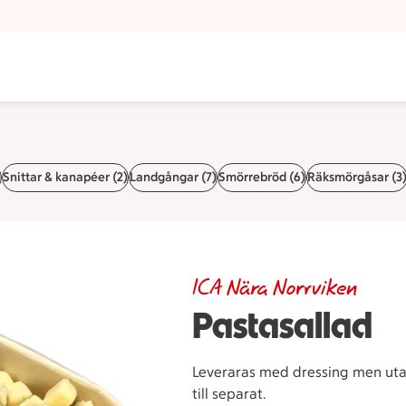
)
Snittar & kanapéer (2)
Landgångar (7)
Smörrebröd (6)
Räksmörgåsar (3
ICA Nära Norrviken
Pastasallad
Leveraras med dressing men utan 
till separat.