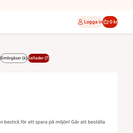
Logga in
0 kr
)
Smörgåsar (6)
Sallader (7)
bestick för att spara på miljön! Går att beställa