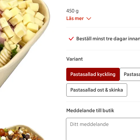
450 g
Läs mer
Beställ minst tre dagar inna
Variant
Pastasallad kyckling
Pastasa
Pastasallad ost & skinka
Meddelande till butik