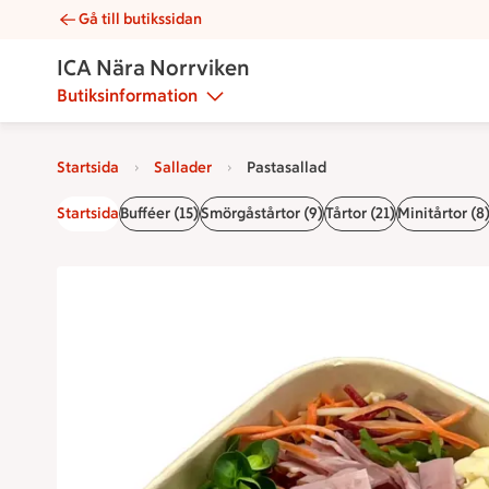
Gå till butikssidan
Pastasallad | Catering ICA Nära Norrviken
ICA Nära Norrviken
Butiksinformation
Startsida
Sallader
Pastasallad
Startsida
Bufféer (15)
Smörgåstårtor (9)
Tårtor (21)
Minitårtor (8