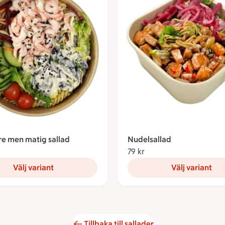
re men matig sallad
Nudelsallad
kronor
79 kr
79 kronor
Välj variant
Välj variant
Tillbaka till sallader