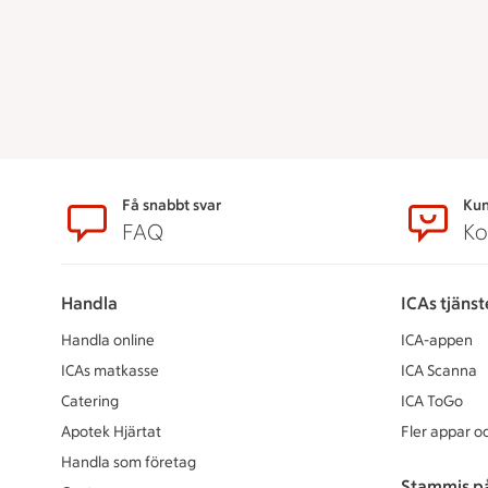
Sidfot
Få snabbt svar
Kun
FAQ
Ko
Handla
ICAs tjänst
Handla online
ICA-appen
ICAs matkasse
ICA Scanna
Catering
ICA ToGo
Apotek Hjärtat
Fler appar oc
Handla som företag
Stammis p