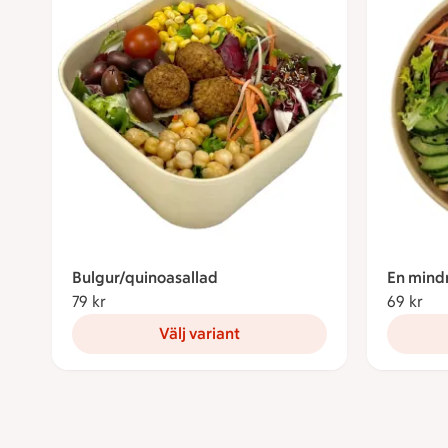
Bulgur/quinoasallad
En mind
79 kr
79 kronor
69 kr
69 
Välj variant