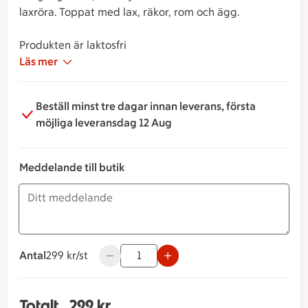
laxröra. Toppat med lax, räkor, rom och ägg.
Produkten är laktosfri
Läs mer
Beställ minst tre dagar innan leverans, första
möjliga leveransdag 12 Aug
Meddelande till butik
Antal
299 kronor styck
299 kr/st
Använd knapparna för att minska eller öka
Totalt
299 kr
Totalt 1 stycken Stubbe lax & räka (handskalade