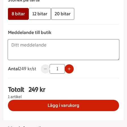
8 bitar
12 bitar
20 bitar
Meddelande till butik
Antal
249 kronor styck
249 kr/st
Använd knapparna för att minska eller öka
Totalt
249 kr
Totalt 1 stycken Moussetårta choklad Storlek på 
1 artikel
Lägg i varukorg