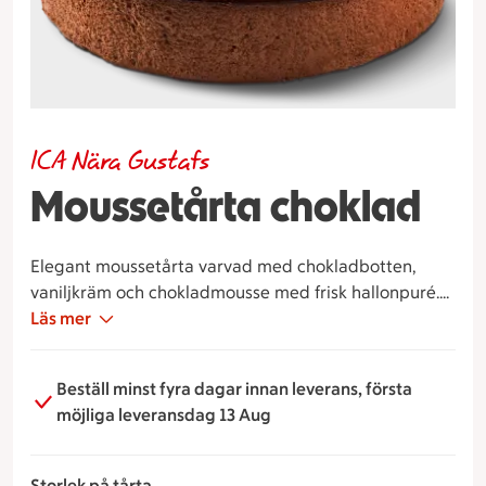
ICA Nära Gustafs
Moussetårta choklad
Elegant moussetårta varvad med chokladbotten,
vaniljkräm och chokladmousse med frisk hallonpuré.
Tårtan är toppad med frukt och chokladdekor.
Läs mer
Beställ minst fyra dagar innan leverans, första
möjliga leveransdag 13 Aug
Storlek på tårta