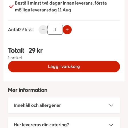
Beställ minst två dagar innan leverans, första
och fräschhet som garanterat kommer vara en favorit
möjliga leveransdag 11 Aug
för ostälskare och sandwichentusiaster.
Antal
29 kronor styck
29 kr/st
Använd knapparna för att minska eller öka 
Totalt
29 kr
Totalt 1 stycken Ostfralla, 29 kronor
1 artikel
Lägg i varukorg
Mer information
Innehåll och allergener
Hur levereras din catering?