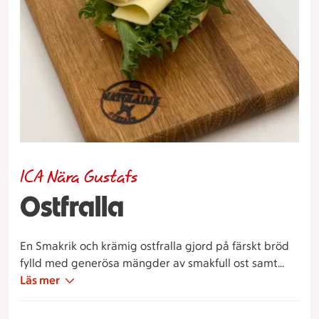
ICA Nära Gustafs
Ostfralla
En Smakrik och krämig ostfralla gjord på färskt bröd
fylld med generösa mängder av smakfull ost samt
krispiga, färska grönsaker. Varje tugga är en harmoni
Läs mer
av smaker och texturer som kommer att förtjusa dina
smaklökar. En perfekt kombination av ostig godhet