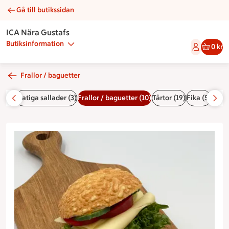
Gå till butikssidan
Ostfralla | Catering ICA Nära Gustafs
ICA Nära Gustafs
Butiksinformation
0 kr
Frallor / baguetter
r (2)
Matiga sallader (3)
Frallor / baguetter (10)
Tårtor (19)
Fika (5)
Mids