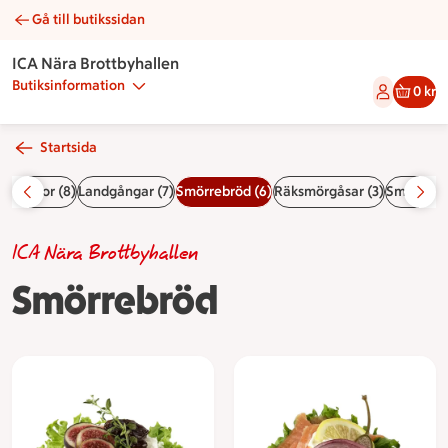
Gå till butikssidan
Smörrebröd | Catering ICA Nära Brottbyhallen
ICA Nära Brottbyhallen
Butiksinformation
0 kr
Startsida
initårtor (8)
Landgångar (7)
Smörrebröd (6)
Räksmörgåsar (3)
Smörgåsar
ICA Nära Brottbyhallen
Smörrebröd