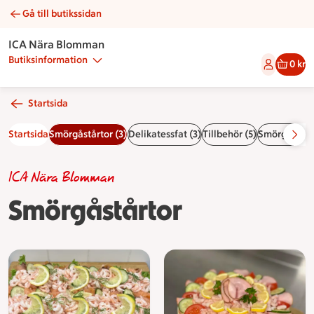
Gå till butikssidan
Smörgåstårtor | Catering ICA Nära Blomman
ICA Nära Blomman
Butiksinformation
0 kr
Startsida
Startsida
Smörgåstårtor (3)
Delikatessfat (3)
Tillbehör (5)
Smörgåsar (
ICA Nära Blomman
Smörgåstårtor