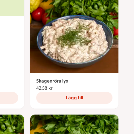
Skagenröra lyx
42.58 kr
42.58 kronor
Lägg till