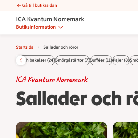
Gå till butikssidan
Sallader och röror | Catering ICA Kvantum Norremark
ICA Kvantum Norremark
Butiksinformation
Startsida
Sallader och röror
tsida
Tårtor och bakelser (24)
Smörgåstårtor (7)
Bufféer (11)
Pajer (8)
Smö
ICA Kvantum Norremark
Sallader och r