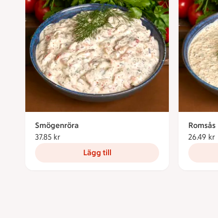
Smögenröra
Romsås
37.85 kr
37.85 kronor
26.49 kr
Lägg till