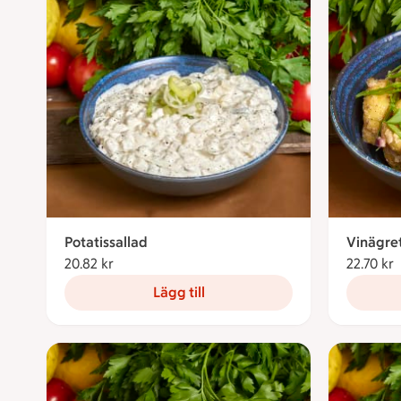
Potatissallad
Vinägret
20.82 kr
20.82 kronor
22.70 kr
2
Lägg till