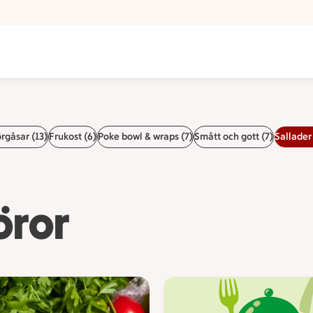
rgåsar (13)
Frukost (6)
Poke bowl & wraps (7)
Smått och gott (7)
Sallader 
öror