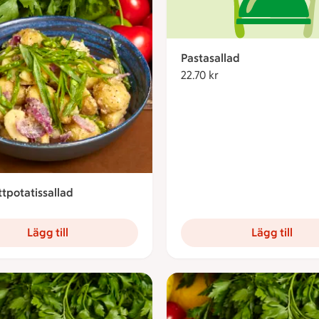
Pastasallad
22.70 kr
22.70 kronor
tpotatissallad
2.70 kronor
Lägg till
Lägg till