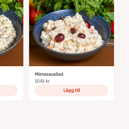
Mimosasallad
10.41 kr
10.41 kronor
Lägg till