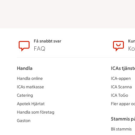
Sidfot
Få snabbt svar
Kun
FAQ
Ko
Handla
ICAs tjänst
Handla online
ICA-appen
ICAs matkasse
ICA Scanna
Catering
ICA ToGo
Apotek Hjärtat
Fler appar oc
Handla som företag
Stammis p
Gaston
Bli stammis