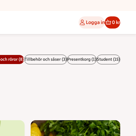
Logga in
0 kr
och röror (8)
Tillbehör och såser (3)
Presentkorg (1)
Student (15)