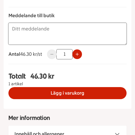
Meddelande till butik
Antal
46.30 kronor styck
46.30 kr/st
Använd knapparna för att minska eller ök
Totalt
46.30 kr
Totalt 1 stycken Vegetarisk macka, 46.30 kronor
1 artikel
Lägg i varukorg
Mer information
Innehåll och allergener