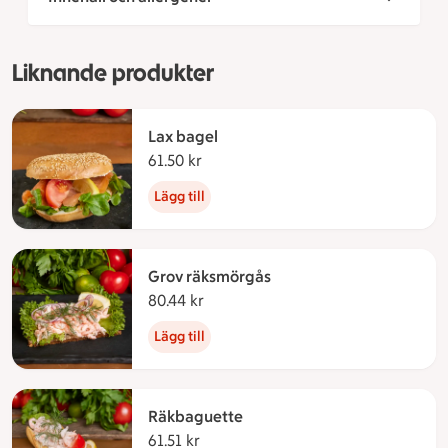
Liknande produkter
Lax bagel
61.50 kr
61.50 kronor
Lägg till
Grov räksmörgås
80.44 kr
80.44 kronor
Lägg till
Räkbaguette
61.51 kr
61.51 kronor