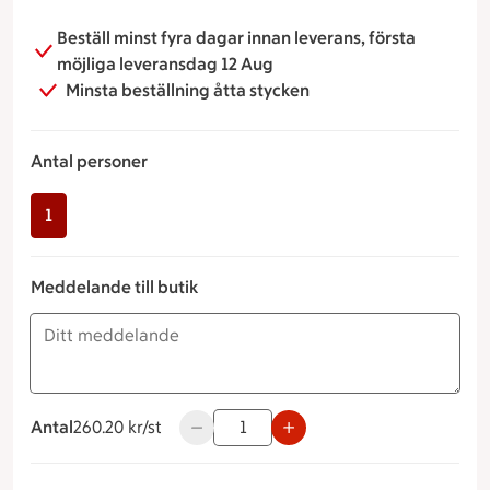
Parmaskinka
Beställ minst fyra dagar innan leverans, första
Melonfat
möjliga leveransdag 12 Aug
Aioli
Minsta beställning åtta stycken
Taleggio och druvor
Antal personer
1
Meddelande till butik
Antal
260.20 kronor styck
260.20 kr/st
Använd knapparna för att minska eller 