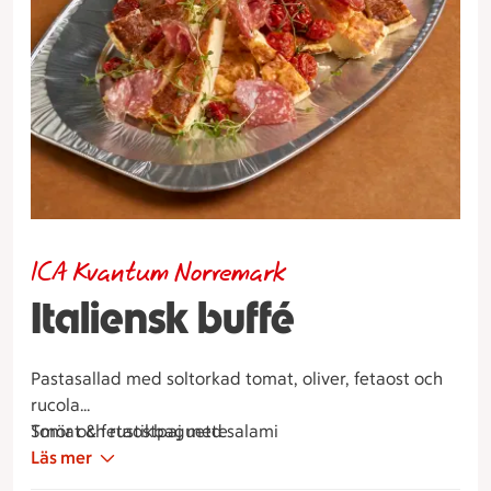
ICA Kvantum Norremark
Italiensk buffé
Pastasallad med soltorkad tomat, oliver, fetaost och
rucola
Tomat & fetaostpaj med salami
Smör och rustikbaguette
Marinerad fläskfilé med ugnsbakad kvisttomat
Läs mer
Marinerad kycklingfilé med rostad paprika