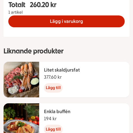
Totalt
260.20 kr
Totalt 1 stycken Italiensk buffé Antal personer 1
1 artikel
Lägg i varukorg
Liknande produkter
Litet skaldjursfat
377.60 kr
377.60 kronor
Lägg till
Enkla buffén
194 kr
194 kronor
Lägg till