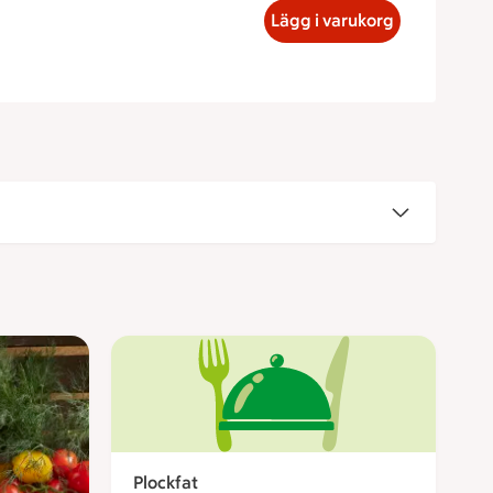
lanka Antal personer 1, 175 kronor
Lägg i varukorg
Plockfat