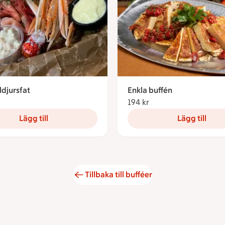
ldjursfat
Enkla buffén
377.60 kronor
194 kr
194 kronor
Lägg till
Lägg till
Tillbaka till bufféer