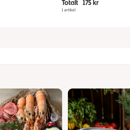
Totalt
175 kr
Totalt 1 stycken Grillp
1 artikel