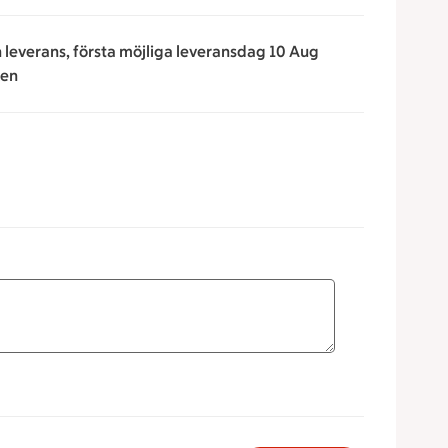
n leverans, första möjliga leveransdag 10 Aug
ken
 för att minska eller öka värdet, eller ange ett värde manuell