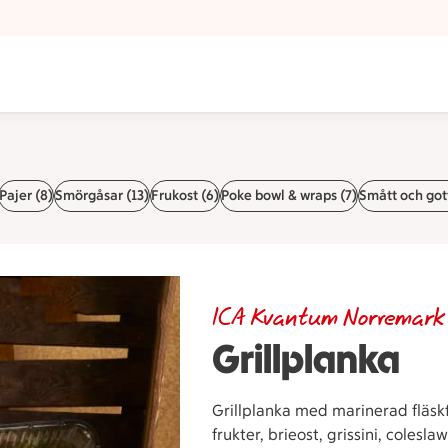
Pajer (8)
Smörgåsar (13)
Frukost (6)
Poke bowl & wraps (7)
Smått och gott
ICA Kvantum Norremark
Grillplanka
Grillplanka med marinerad fläskf
frukter, brieost, grissini, coles