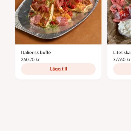
Italiensk buffé
Litet ska
260.20 kr
260.20 kronor
377.60 kr
Lägg till