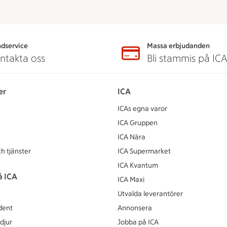
dservice
Massa erbjudanden
ntakta oss
Bli stammis på IC
er
ICA
ICAs egna varor
ICA Gruppen
ICA Nära
h tjänster
ICA Supermarket
ICA Kvantum
å ICA
ICA Maxi
Utvalda leverantörer
dent
Annonsera
djur
Jobba på ICA