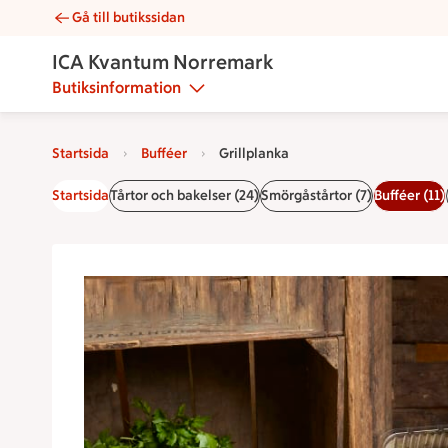
Gå till butikssidan
Grillplanka | Catering ICA Kvantum Norremark
ICA Kvantum Norremark
Butiksinformation
Startsida
Bufféer
Grillplanka
Startsida
Tårtor och bakelser (24)
Smörgåstårtor (7)
Bufféer (11)