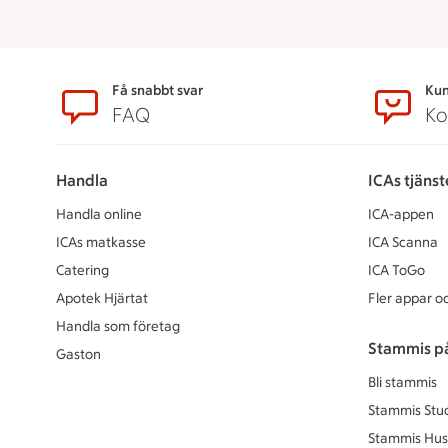
Sidfot
Få snabbt svar
Kun
FAQ
Ko
Handla
ICAs tjänst
Handla online
ICA-appen
ICAs matkasse
ICA Scanna
Catering
ICA ToGo
Apotek Hjärtat
Fler appar oc
Handla som företag
Stammis p
Gaston
Bli stammis
Stammis Stu
Stammis Hus