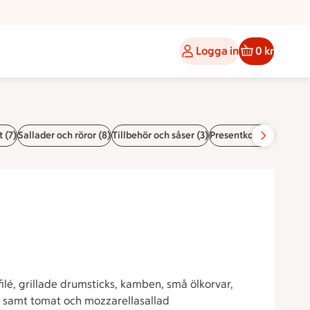
Logga in
0 kr
 (7)
Sallader och röror (8)
Tillbehör och såser (3)
Presentkorg (1)
Student
ilé, grillade drumsticks, kamben, små ölkorvar,
law samt tomat och mozzarellasallad