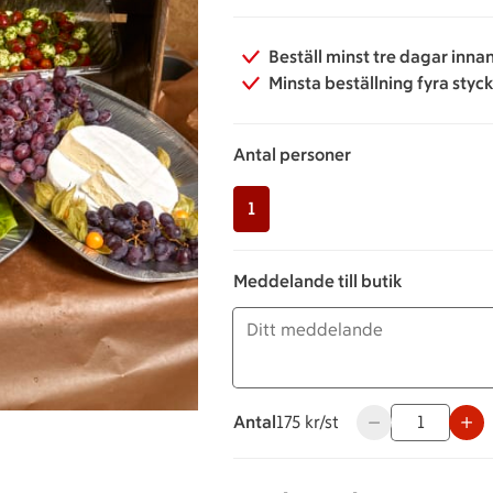
Beställ minst tre dagar inna
Minsta beställning fyra styc
Antal personer
1
Meddelande till butik
Antal
175 kronor styck
175 kr/st
Använd knapparna