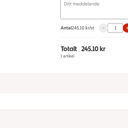
Antal
245.10 kronor styck
245.10 kr/st
Använd knappa
Totalt
245.10 kr
Totalt 1 stycken Hallon
1 artikel