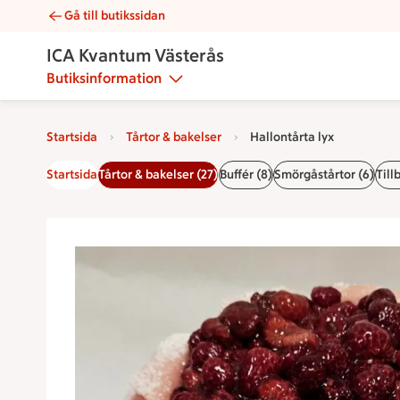
Gå till butikssidan
Hallontårta lyx | Catering ICA Kvantum Västerås
ICA Kvantum Västerås
Butiksinformation
Startsida
Tårtor & bakelser
Hallontårta lyx
Startsida
Tårtor & bakelser (27)
Buffér (8)
Smörgåstårtor (6)
Till