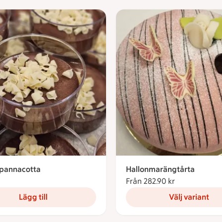
pannacotta
Hallonmarängtårta
3.12 kronor
Från 282.90 kr
Från 282.90 
Lägg till
Välj variant