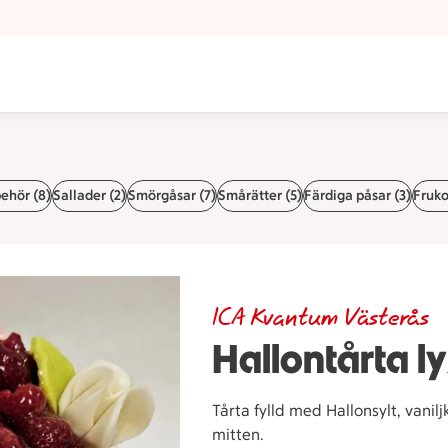
behör (8)
Sallader (2)
Smörgåsar (7)
Smårätter (5)
Färdiga påsar (3)
Fruko
ICA Kvantum Västerås
Hallontårta l
Tårta fylld med Hallonsylt, vani
mitten.