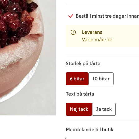
Beställ minst tre dagar inna
Leverans
Varje mån-lör
Storlek på tårta
6 bitar
10 bitar
Text på tårta
Nej tack
Ja tack
Meddelande till butik