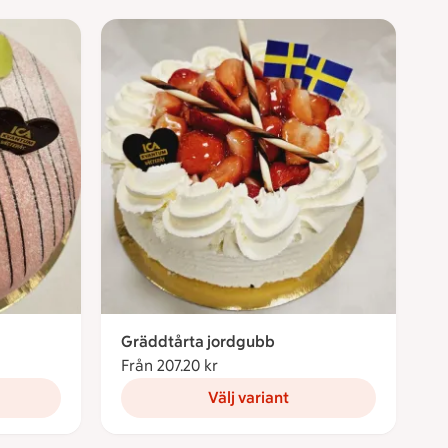
Gräddtårta jordgubb
kronor
Från 207.20 kr
Från 207.20 kronor
Välj variant