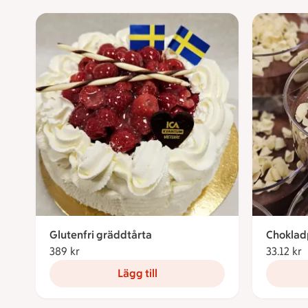
Glutenfri gräddtårta
Choklad
389 kr
389 kronor
33.12 kr
3
Lägg till