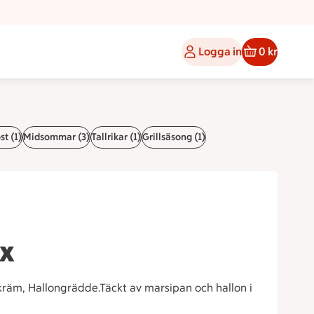
Logga in
0 kr
st (1)
Midsommar (3)
Tallrikar (1)
Grillsäsong (1)
yx
ljkräm, Hallongrädde.Täckt av marsipan och hallon i