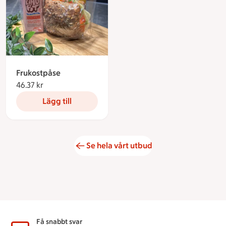
Frukostpåse
46.37 kr
46.37 kronor
Lägg till
Se hela vårt utbud
Sidfot
Få snabbt svar