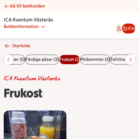
Gå till butikssidan
Frukost | Catering ICA Kvantum Västerås
ICA Kvantum Västerås
Butiksinformation
0 kr
Startsida
Smårätter (5)
Färdiga påsar (3)
Frukost (1)
Midsommar (3)
Tallrikar (1)
Gri
ICA Kvantum Västerås
Frukost