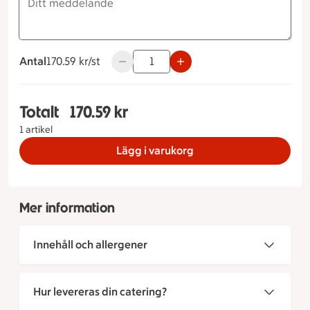
Antal
170.59 kronor styck
170.59 kr/st
Använd knapparna för att minska eller ö
Totalt
170.59 kr
Totalt 1 stycken Prinsesstårta Storlek på tårta 5 
1 artikel
Lägg i varukorg
Mer information
Innehåll och allergener
Hur levereras din catering?