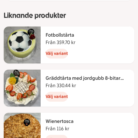
Liknande produkter
Fotbollstårta
Från 359.70 kr
Från 359.70 kronor
Välj variant
Gräddtårta med jordgubb 8-bitar
bakad utan gluten & laktos
Från 330.44 kr
Från 330.44 kronor
Välj variant
Wienertosca
Från 116 kr
Från 116 kronor