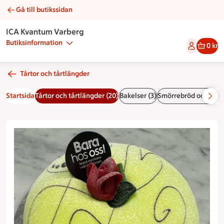
Gå till butikssidan
Prinsesstårta | Catering ICA Kvantum Varberg
ICA Kvantum Varberg
Butiksinformation
0 kr
Tårtor och tårtlängder
Startsida
Tårtor och tårtlängder (20)
Bakelser (3)
Smörrebröd och snitt