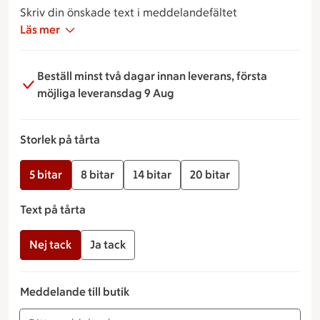
Skriv din önskade text i meddelandefältet
Läs mer
Beställ minst två dagar innan leverans, första
möjliga leveransdag 9 Aug
Storlek på tårta
5 bitar
8 bitar
14 bitar
20 bitar
Text på tårta
Nej tack
Ja tack
Meddelande till butik