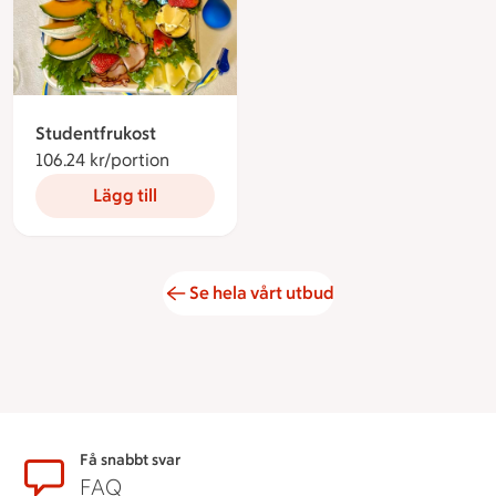
Studentfrukost
106.24 kr/portion
106.24 kronor per portion
Lägg till
Se hela vårt utbud
Sidfot
Få snabbt svar
FAQ