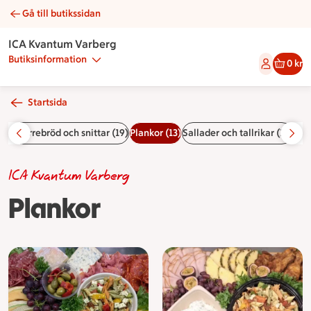
Gå till butikssidan
Plankor | Catering ICA Kvantum Varberg
ICA Kvantum Varberg
Butiksinformation
0 kr
Startsida
3)
Smörrebröd och snittar (19)
Plankor (13)
Sallader och tallrikar (13)
Hel
ICA Kvantum Varberg
Plankor