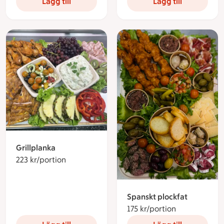
Lägg till
Lägg till
Grillplanka
223 kr/portion
223 kronor per portion
Spanskt plockfat
175 kr/portion
175 kronor pe