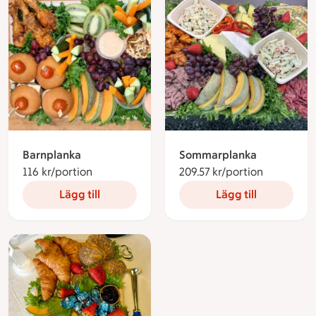
Barnplanka
Sommarplanka
116 kr/portion
116 kronor per portion
209.57 kr/portion
209.57 kro
Lägg till
Lägg till