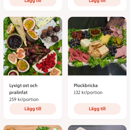
Lägg till
Lägg till
Lyxigt ost och
Plockbricka
pralinfat
132 kr/portion
132 kronor pe
259 kr/portion
259 kronor per portion
Lägg till
Lägg till