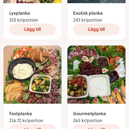
Lyxplanka
Exotisk planka
310 kr/portion
310 kronor per portion
243 kr/portion
243 kronor p
Lägg till
Lägg till
Festplanka
Gourmetplanka
216.72 kr/portion
216.72 kronor per portion
265 kr/portion
265 kronor p