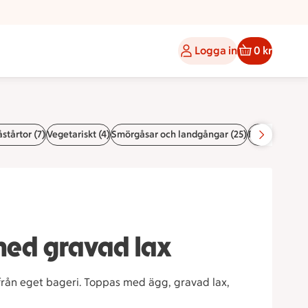
Logga in
0 kr
stårtor (7)
Vegetariskt (4)
Smörgåsar och landgångar (25)
Färdiga påsar
ed gravad lax
rån eget bageri. Toppas med ägg, gravad lax,