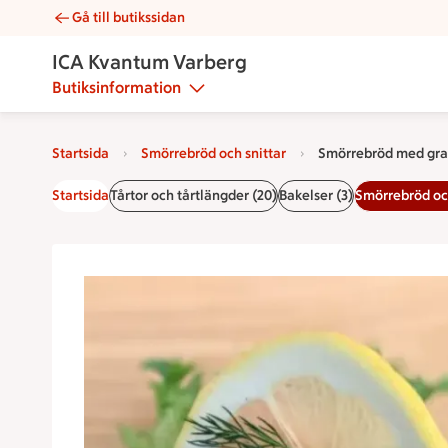
Gå till butikssidan
Smörrebröd med gravad lax | Catering ICA Kvantum Varberg
ICA Kvantum Varberg
Butiksinformation
Startsida
Smörrebröd och snittar
Smörrebröd med gra
Startsida
Tårtor och tårtlängder (20)
Bakelser (3)
Smörrebröd och