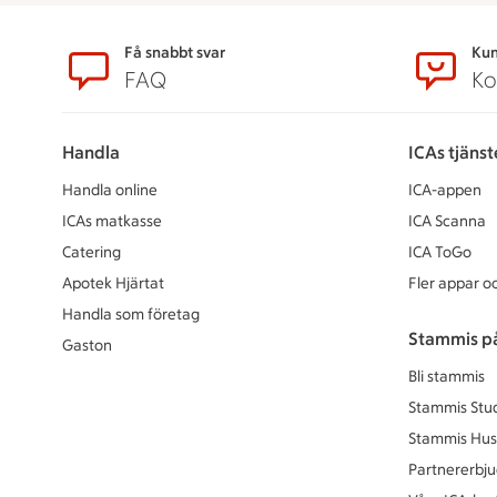
Sidfot
Få snabbt svar
Kun
FAQ
Ko
Handla
ICAs tjänst
Handla online
ICA-appen
ICAs matkasse
ICA Scanna
Catering
ICA ToGo
Apotek Hjärtat
Fler appar oc
Handla som företag
Stammis p
Gaston
Bli stammis
Stammis Stu
Stammis Hus
Partnererbj