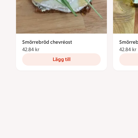
Smörrebröd chevréost
Smörreb
42.84 kr
42.84 kronor
42.84 kr
Lägg till