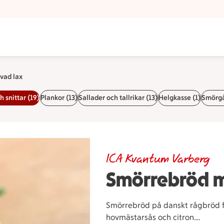
vad lax
 snittar (19)
Plankor (13)
Sallader och tallrikar (13)
Helgkasse (1)
Smörgå
ICA Kvantum Varberg
Smörrebröd m
Smörrebröd på danskt rågbröd f
hovmästarsås och citron.