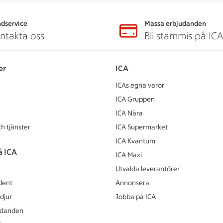
dservice
Massa erbjudanden
ntakta oss
Bli stammis på IC
er
ICA
ICAs egna varor
ICA Gruppen
ICA Nära
h tjänster
ICA Supermarket
ICA Kvantum
å ICA
ICA Maxi
Utvalda leverantörer
dent
Annonsera
djur
Jobba på ICA
udanden