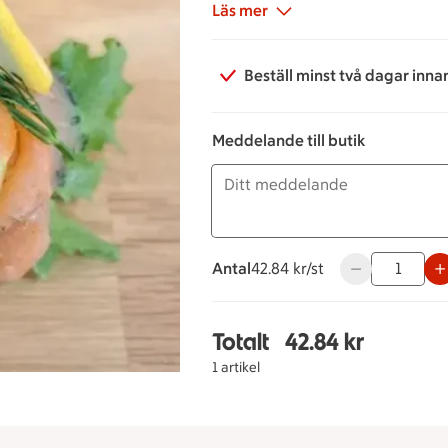
Läs mer
Beställ minst två dagar inna
Meddelande till butik
Antal
42.84 kronor styck
42.84 kr/st
Använd knappar
Totalt
42.84 kr
Totalt 1 stycken Smör
1 artikel