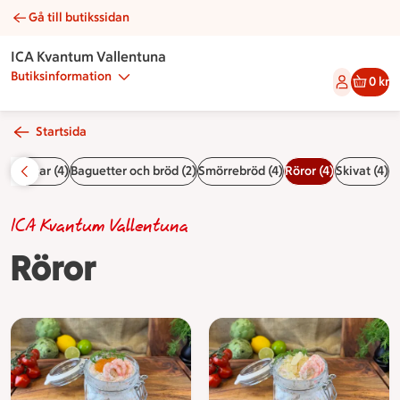
Gå till butikssidan
Röror | Catering ICA Kvantum Vallentuna
ICA Kvantum Vallentuna
Butiksinformation
0 kr
Startsida
ndgångar (4)
Baguetter och bröd (2)
Smörrebröd (4)
Röror (4)
Skivat (4)
ICA Kvantum Vallentuna
Röror