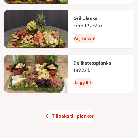
Grillplanka
Från 197.79 kr
Från 197.79 kron
Välj variant
Delikatessplanka
189.23 kr
189.23 kronor
Lägg till
Tillbaka till plankor