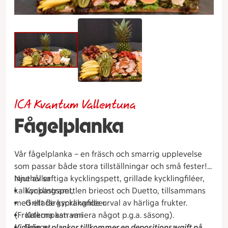
ICA Kvantum Vallentuna
Fågelplanka
Vår fågelplanka – en fräsch och smarrig upplevelse
som passar både stora tillställningar och små fester!
Njut av saftiga kycklingspett, grillade kycklingfiléer,
Innehåller
kalkonpastrami, len brieost och Duetto, tillsammans
Kycklingspett
med ett färgsprakande urval av härliga frukter.
Grillade kycklingfiléer
(Frukterna kan variera något p.g.a. säsong).
Kalkonpastrami
Vid köp av plankor tillkommer en depositionsavgift på
Brieost