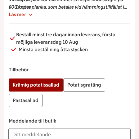
500 kr per planka, som betalas vid hämtningstillfället i
Duetto
butiken. Vid återlämning av plankorna till butiken
Läs mer
Ananas
återbetalas depositionsavgiften.
Cantaloupe melon
Papaya
Beställ minst tre dagar innan leverans, första
Mango
möjliga leveransdag 10 Aug
Kiwi
Minsta beställning åtta stycken
Passionsfrukt
Jordgubbar
Gröna vindruvor
Tillbehör
Röda vindruvor
Krämig potatissallad
Potatisgratäng
Pastasallad
Meddelande till butik