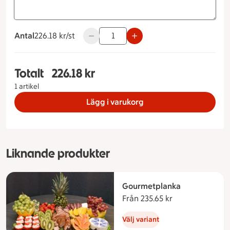
Antal
226.18 kronor styck
226.18 kr/st
Använd knapparna för att minska eller ö
Totalt
226.18 kr
Totalt 1 stycken Fågelplanka Tillbehör Krämig po
1 artikel
Lägg i varukorg
Liknande produkter
Gourmetplanka
Från 235.65 kr
Från 235.65 kro
Välj variant