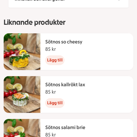
Liknande produkter
Sötnos so cheesy
85 kr
85 kronor
Lägg till
Sötnos kallrökt lax
85 kr
85 kronor
Lägg till
Sötnos salami brie
85 kr
85 kronor