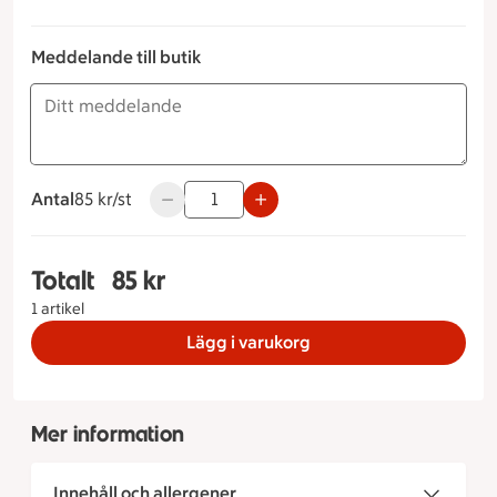
Meddelande till butik
Antal
85 kronor styck
85 kr/st
Använd knapparna för att minska eller öka 
Totalt
85 kr
Totalt 1 stycken Laxprinsess, 85 kronor
1 artikel
Lägg i varukorg
Mer information
Innehåll och allergener