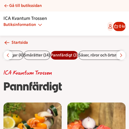
Gå till butikssidan
Pannfärdigt | Catering ICA Kvantum Trossen
ICA Kvantum Trossen
Butiksinformation
0 kr
Startsida
ggningar (4)
Smårätter (14)
Pannfärdigt (3)
Såser, röror och örtsmör (7)
ICA Kvantum Trossen
Pannfärdigt