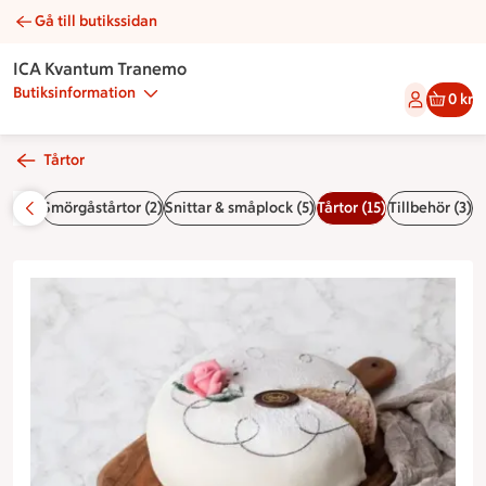
Gå till butikssidan
Whitelady | Catering ICA Kvantum Tranemo
ICA Kvantum Tranemo
Butiksinformation
0 kr
Tårtor
ar (2)
Smörgåstårtor (2)
Snittar & småplock (5)
Tårtor (15)
Tillbehör (3)