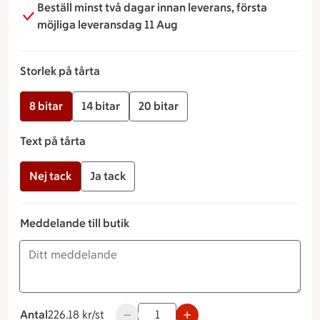
Beställ minst två dagar innan leverans, första
möjliga leveransdag 11 Aug
Storlek på tårta
8 bitar
14 bitar
20 bitar
Text på tårta
Nej tack
Ja tack
Meddelande till butik
Antal
226.18 kronor styck
226.18 kr/st
Använd knapparna för att minska eller ö