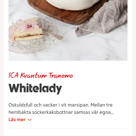
ICA Kvantum Tranemo
Whitelady
Oskuldsfull och vacker i vit marsipan. Mellan tre
hembakta sockerkaksbottnar samsas vår egna
vaniljkräm och fluffig grädde och rikligt med hallon.
Läs mer
Vår rekommendation