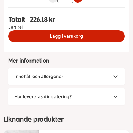
Totalt
226.18 kr
Totalt 1 stycken Whitelady Storlek på tårta 8 bit
1 artikel
Lägg i varukorg
Mer information
Innehåll och allergener
Hur levereras din catering?
Liknande produkter