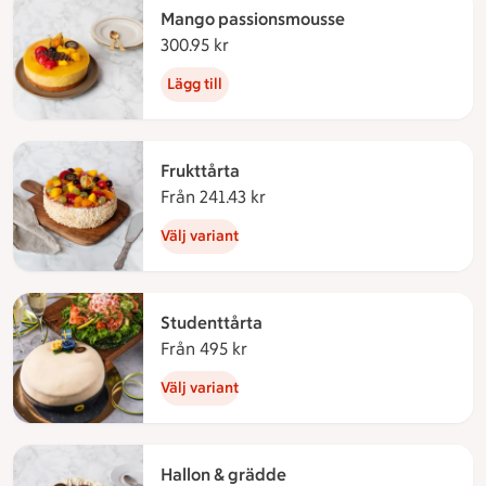
Mango passionsmousse
300.95 kr
300.95 kronor
Lägg till
Frukttårta
Från 241.43 kr
Från 241.43 kronor
Välj variant
Studenttårta
Från 495 kr
Från 495 kronor
Välj variant
Hallon & grädde