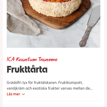
ICA Kvantum Tranemo
Frukttårta
Gräddfri lyx för fruktälskaren. Fruktkompott,
vaniljkräm och exotiska frukter varvas mellan de
nybakade sockerkaksbottnarna - en aning citrus
Läs mer
fullbordar verket.