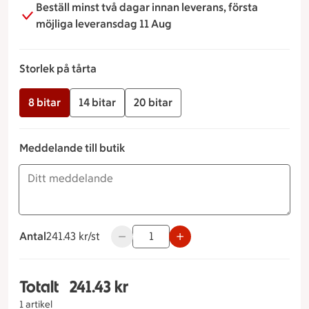
Beställ minst två dagar innan leverans, första
möjliga leveransdag 11 Aug
Storlek på tårta
8 bitar
14 bitar
20 bitar
Meddelande till butik
Antal
241.43 kronor styck
241.43 kr/st
Använd knapparna för att minska eller ö
Totalt
241.43 kr
Totalt 1 stycken Frukttårta Storlek på tårta 8 bit
1 artikel