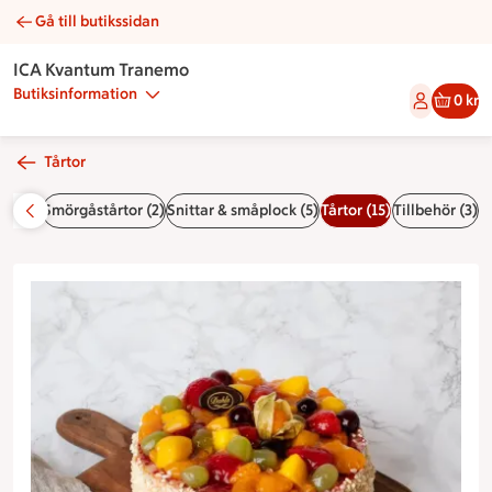
Gå till butikssidan
Frukttårta | Catering ICA Kvantum Tranemo
ICA Kvantum Tranemo
Butiksinformation
0 kr
Tårtor
ar (2)
Smörgåstårtor (2)
Snittar & småplock (5)
Tårtor (15)
Tillbehör (3)