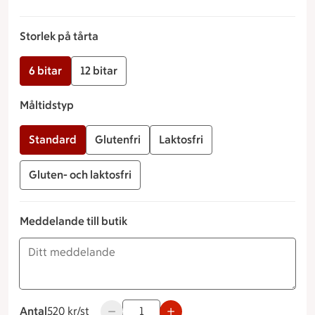
Storlek på tårta
6 bitar
12 bitar
Måltidstyp
Standard
Glutenfri
Laktosfri
Gluten- och laktosfri
Meddelande till butik
Antal
520 kronor styck
520 kr/st
Använd knapparna för att minska eller öka