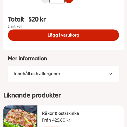
Totalt
520 kr
Totalt 1 stycken Räk & kallrökt lax Storlek på tå
1 artikel
Lägg i varukorg
Mer information
Innehåll och allergener
Liknande produkter
Räkor & ost/skinka
Från 425.80 kr
Från 425.80 kronor