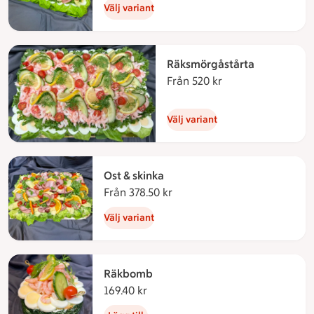
Välj variant
Räksmörgåstårta
Från 520 kr
Från 520 kronor
Välj variant
Ost & skinka
Från 378.50 kr
Från 378.50 kronor
Välj variant
Räkbomb
169.40 kr
169.40 kronor