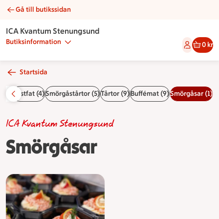
Gå till butikssidan
Smörgåsar | Catering ICA Kvantum Stenungsund
ICA Kvantum Stenungsund
Butiksinformation
0 kr
Startsida
sida
Festfat (4)
Smörgåstårtor (5)
Tårtor (9)
Buffémat (9)
Smörgåsar (1)
ICA Kvantum Stenungsund
Smörgåsar