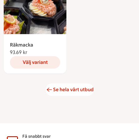
Räkmacka
93.69 kr
93.69 kronor
Välj variant
Se hela vårt utbud
Sidfot
Få snabbt svar