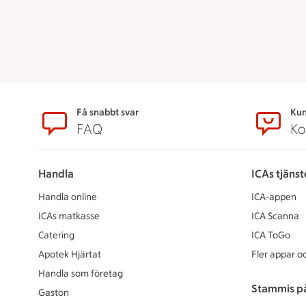
Sidfot
Få snabbt svar
Kun
FAQ
Ko
Handla
ICAs tjänst
Handla online
ICA-appen
ICAs matkasse
ICA Scanna
Catering
ICA ToGo
Apotek Hjärtat
Fler appar oc
Handla som företag
Stammis p
Gaston