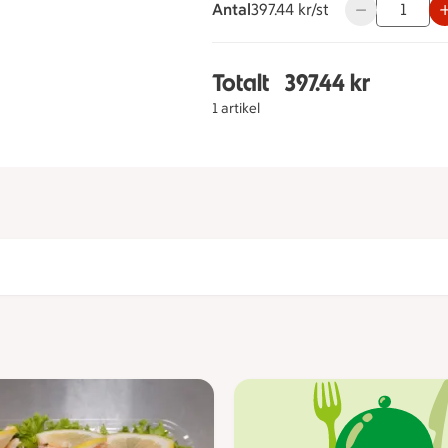
Antal
397.44 kronor styck
397.44 kr/st
Använd knappar
Totalt
397.44 kr
Totalt 1 stycken Räk & 
1 artikel