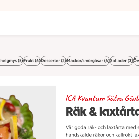
helgmys (5)
Frukt (6)
Desserter (2)
Mackor/smörgåsar (6)
Sallader (3)
Övr
ICA Kvantum Sätra Gävl
Räk & laxtårt
Vår goda räk- och laxtårta med e
handskalde räkor och kallrökt la