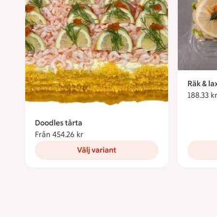
Räk & l
188.33 k
Doodles tårta
Från 454.26 kr
Från 454.26 kronor
Välj variant