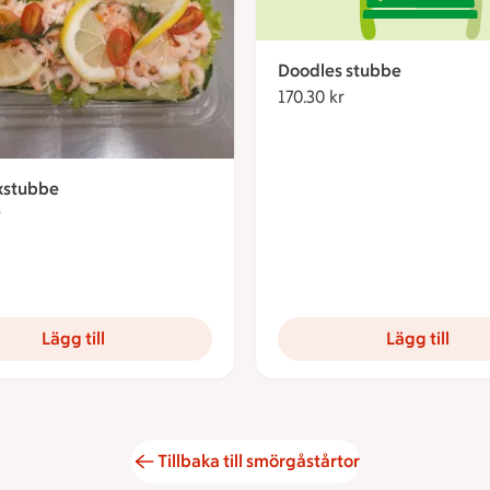
Doodles stubbe
170.30 kr
170.30 kronor
axstubbe
r
188.33 kronor
Lägg till
Lägg till
Tillbaka till smörgåstårtor