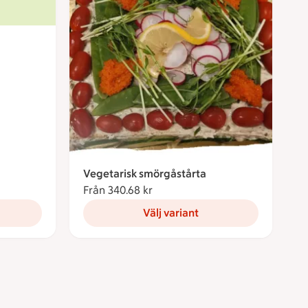
Vegetarisk smörgåstårta
Från 340.68 kr
Från 340.68 kronor
Välj variant