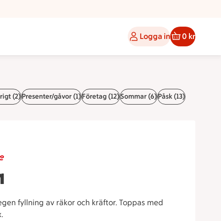
Logga in
0 kr
igt (2)
Presenter/gåvor (1)
Företag (12)
Sommar (6)
Påsk (13)
e
a
gen fyllning av räkor och kräftor. Toppas med
x.