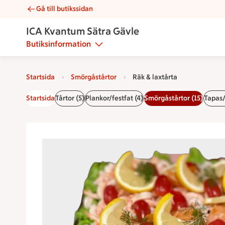
Gå till butikssidan
Räk & laxtårta | Catering ICA Kvantum Sätra Gävle
ICA Kvantum Sätra Gävle
Butiksinformation
Startsida
Smörgåstårtor
Räk & laxtårta
Startsida
Tårtor (5)
Plankor/festfat (4)
Smörgåstårtor (15)
Tapas/