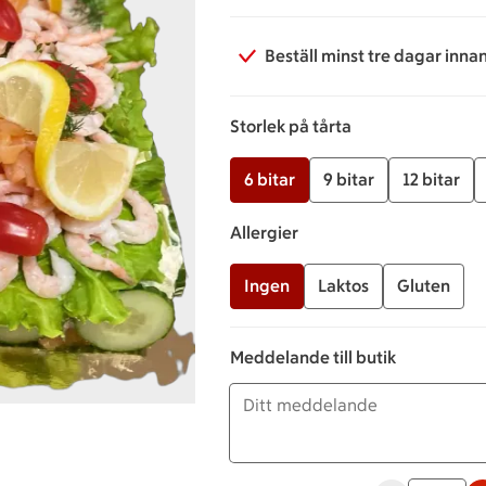
Beställ minst tre dagar inna
Storlek på tårta
6 bitar
9 bitar
12 bitar
Allergier
Ingen
Laktos
Gluten
Meddelande till butik