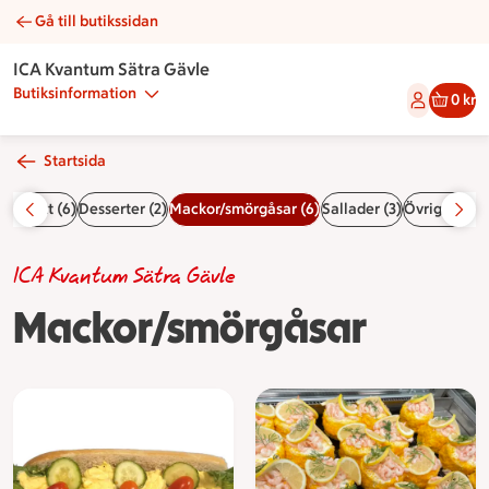
Gå till butikssidan
Mackor/smörgåsar | Catering ICA Kvantum Sätra Gävle
ICA Kvantum Sätra Gävle
Butiksinformation
0 kr
Startsida
(5)
Frukt (6)
Desserter (2)
Mackor/smörgåsar (6)
Sallader (3)
Övrigt (2)
Pr
ICA Kvantum Sätra Gävle
Mackor/smörgåsar