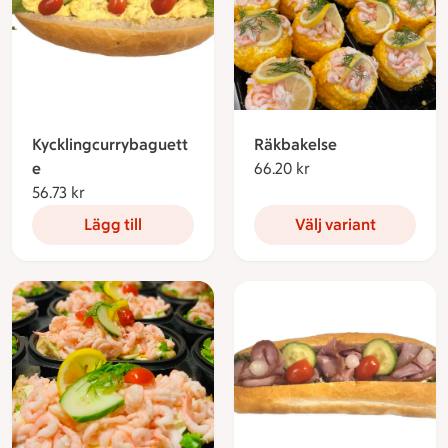
Kycklingcurrybaguett
Räkbakelse
e
66.20 kr
66.20 kronor
56.73 kr
56.73 kronor
Lägg till
Välj variant