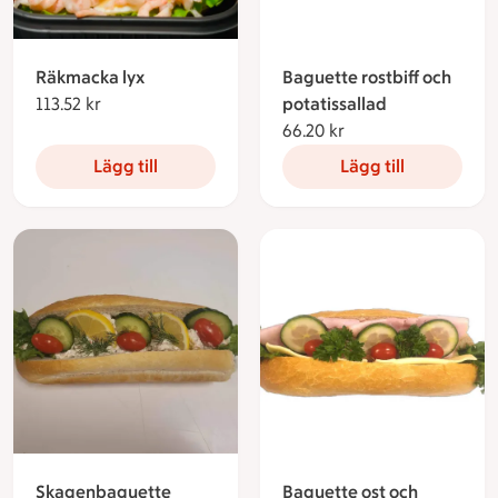
Räkmacka lyx
Baguette rostbiff och
113.52 kr
113.52 kronor
potatissallad
66.20 kr
66.20 kronor
Lägg till
Lägg till
Skagenbaguette
Baguette ost och