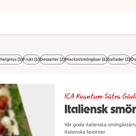
helgmys (5)
Frukt (6)
Desserter (2)
Mackor/smörgåsar (6)
Sallader (3)
Övr
ICA Kvantum Sätra Gävl
Italiensk smö
Vår goda italienska smörgåstårt
italienska favoriter.