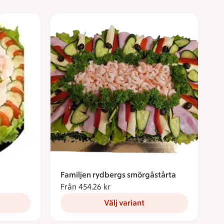
Familjen rydbergs smörgåstårta
Från 454.26 kr
Från 454.26 kronor
Välj variant