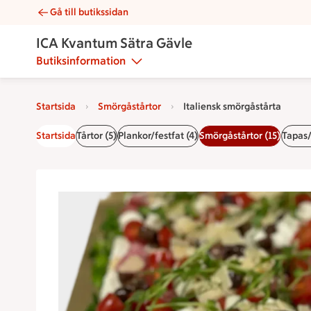
Gå till butikssidan
Italiensk smörgåstårta | Catering ICA Kvantum Sätra Gävle
ICA Kvantum Sätra Gävle
Butiksinformation
Startsida
Smörgåstårtor
Italiensk smörgåstårta
Startsida
Tårtor (5)
Plankor/festfat (4)
Smörgåstårtor (15)
Tapas/