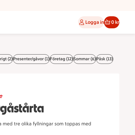
Logga in
0 kr
igt (2)
Presenter/gåvor (1)
Företag (12)
Sommar (6)
Påsk (13)
e
rgåstårta
a med tre olika fyllningar som toppas med