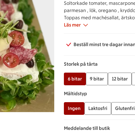
Soltorkade tomater, mascarpone ,
parmesan , lök, oregano , krydd
Toppas med machésallat, ärtskot
Läs mer
Beställ minst tre dagar inna
Storlek på tårta
6 bitar
9 bitar
12 bitar
Måltidstyp
Ingen
Laktosfri
Glutenfri
Meddelande till butik