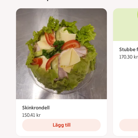
Stubbe 
170.30 kr
Skinkrondell
150.41 kr
150.41 kronor
Lägg till