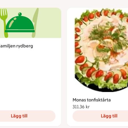
familjen rydberg
170.30 kronor
Monas tonfisktårta
311.36 kr
311.36 kronor
Lägg till
Lägg till