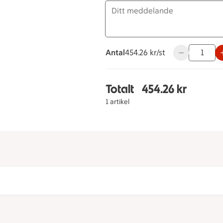
Antal
454.26 kronor styck
454.26 kr/st
Använd knappa
Totalt
454.26 kr
Totalt 1 stycken Italie
1 artikel