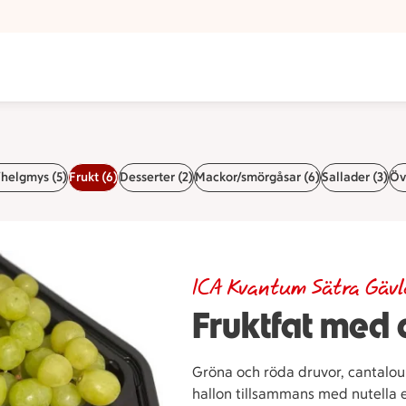
helgmys (5)
Frukt (6)
Desserter (2)
Mackor/smörgåsar (6)
Sallader (3)
Övr
ICA Kvantum Sätra Gävl
Fruktfat med 
Gröna och röda druvor, cantalo
hallon tillsammans med nutella e