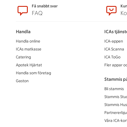
Sidfot
Få snabbt svar
Kun
FAQ
Ko
Handla
ICAs tjänst
Handla online
ICA-appen
ICAs matkasse
ICA Scanna
Catering
ICA ToGo
Apotek Hjärtat
Fler appar oc
Handla som företag
Stammis p
Gaston
Bli stammis
Stammis Stu
Stammis Hus
Partnererbj
Våra ICA-kor