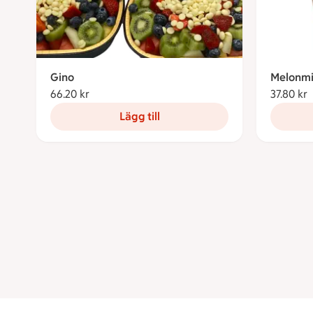
Gino
Melonm
66.20 kr
66.20 kronor
37.80 kr
3
Lägg till