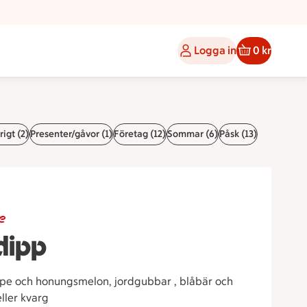
Logga in
0 kr
igt (2)
Presenter/gåvor (1)
Företag (12)
Sommar (6)
Påsk (13)
e
dipp
upe och honungsmelon, jordgubbar , blåbär och
ller kvarg