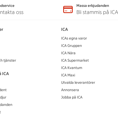
dservice
Massa erbjudanden
ntakta oss
Bli stammis på IC
er
ICA
ICAs egna varor
ICA Gruppen
ICA Nära
h tjänster
ICA Supermarket
ICA Kvantum
å ICA
ICA Maxi
Utvalda leverantörer
dent
Annonsera
djur
Jobba på ICA
udanden
t