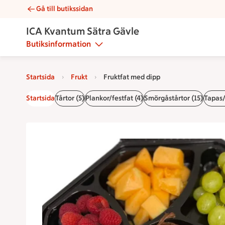
Gå till butikssidan
Fruktfat med dipp | Catering ICA Kvantum Sätra Gävle
ICA Kvantum Sätra Gävle
Butiksinformation
Startsida
Frukt
Fruktfat med dipp
Startsida
Tårtor (5)
Plankor/festfat (4)
Smörgåstårtor (15)
Tapas/