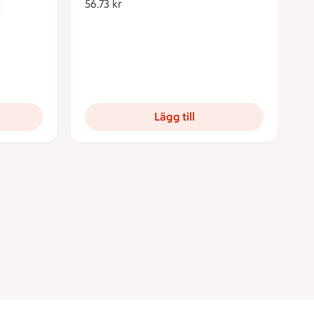
56.73 kr
56.73 kronor
Lägg till