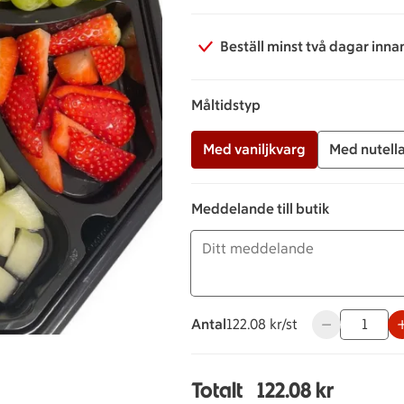
Beställ minst två dagar inna
Måltidstyp
Med vaniljkvarg
Med nutell
Meddelande till butik
Antal
122.08 kronor styck
122.08 kr/st
Använd knappa
Totalt
122.08 kr
Totalt 1 stycken Frukt