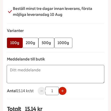
Beställ minst tre dagar innan leverans, första
möjliga leveransdag 10 Aug
Varianter
100g
200g
500g
1000g
Meddelande till butik
Antal
15.14 kronor styck
15.14 kr/st
Använd knapparna för att minska eller ök
Totalt
15.14 kr
Totalt 1 stycken Coleslaw Varianter 100g, 15.14 