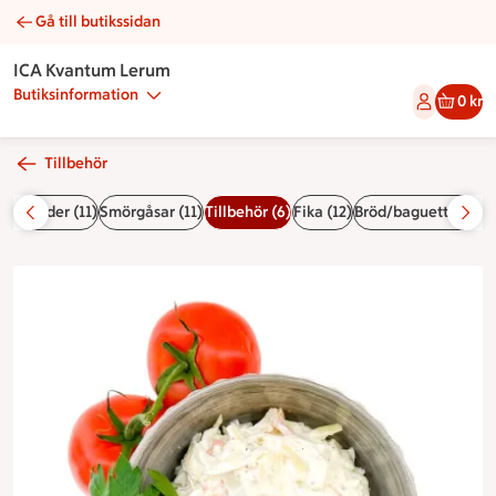
Gå till butikssidan
Coleslaw | Catering ICA Kvantum Lerum
ICA Kvantum Lerum
Butiksinformation
0 kr
Tillbehör
a sallader (11)
Smörgåsar (11)
Tillbehör (6)
Fika (12)
Bröd/baguetter (33)