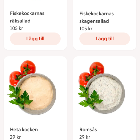
Fiskekockarnas
Fiskekockarnas
räksallad
skagensallad
105 kr
105 kronor
105 kr
105 kronor
Lägg till
Lägg till
Heta kocken
Romsås
29 kr
29 kronor
29 kr
29 kronor