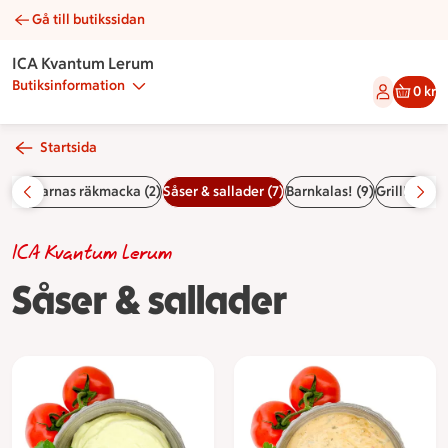
Gå till butikssidan
Såser & sallader | Catering ICA Kvantum Lerum
ICA Kvantum Lerum
Butiksinformation
0 kr
Startsida
iskkockarnas räkmacka (2)
Såser & sallader (7)
Barnkalas! (9)
Grill! (9)
Fo
ICA Kvantum Lerum
Såser & sallader