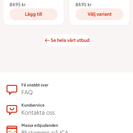
84.95 kr
84.95 kronor
84.95 kr
84.95 kronor
Lägg till
Välj variant
Se hela vårt utbud
Sidfot
Få snabbt svar
FAQ
Kundservice
Kontakta oss
Massa erbjudanden
Bli stammis på ICA