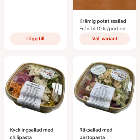
Krämig potatissallad
Från 14.10 kr/portion
Från 1
Lägg till
Välj variant
Kycklingsallad med
Räksallad med
chilipasta
pestopasta