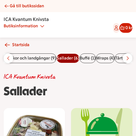
Gå till butikssidan
Sallader | Catering ICA Kvantum Knivsta
ICA Kvantum Knivsta
Butiksinformation
0 kr
Startsida
5)
Mackor och landgångar (9)
Sallader (6)
Buffé (1)
Wraps (4)
Tårtor (10)
ICA Kvantum Knivsta
Sallader