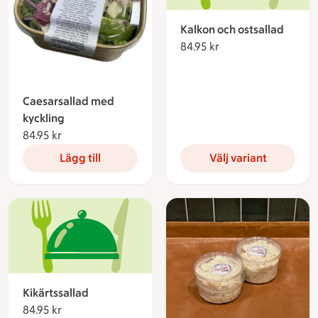
Kalkon och ostsallad
84.95 kr
84.95 kronor
Caesarsallad med
kyckling
84.95 kr
84.95 kronor
Lägg till
Välj variant
Kikärtssallad
84.95 kr
84.95 kronor