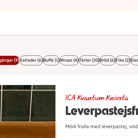
gångar (9)
Sallader (6)
Buffé (1)
Wraps (4)
Tårtor (10)
Bröd (6)
Fika (2)
Des
ICA Kvantum Knivsta
Leverpastejsf
Mörk fralla med leverpastej, sm