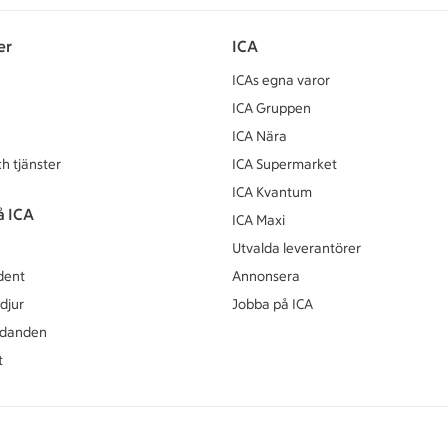
er
ICA
ICAs egna varor
ICA Gruppen
ICA Nära
h tjänster
ICA Supermarket
ICA Kvantum
å ICA
ICA Maxi
Utvalda leverantörer
dent
Annonsera
djur
Jobba på ICA
udanden
t