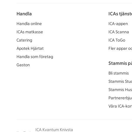
Handla
ICAs tjänst
Handla online
ICA-appen
ICAs matkasse
ICA Scanna
Catering
ICA ToGo
Apotek Hjärtat
Fler appar oc
Handla som företag
Stammis p
Gaston
Bli stammis
Stammis Stu
Stammis Hus
Partnererbj
Våra ICA-kor
ICA Kvantum Knivsta