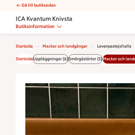
Gå till butikssidan
Leverpastejsfralla | Catering ICA Kvantum Knivsta
ICA Kvantum Knivsta
Butiksinformation
Startsida
Mackor och landgångar
Leverpastejsfralla
Startsida
Uppläggningar (6)
Smörgåstårtor (5)
Mackor och land