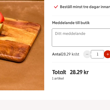
Beställ minst tre dagar inna
Meddelande till butik
Antal
28.29 kronor styck
28.29 kr/st
Använd knappar
Totalt
28.29 kr
Totalt 1 stycken Leverp
1 artikel