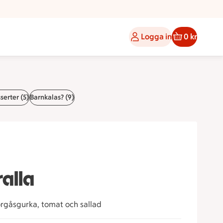
Logga in
0 kr
serter (5)
Barnkalas? (9)
ralla
örgåsgurka, tomat och sallad