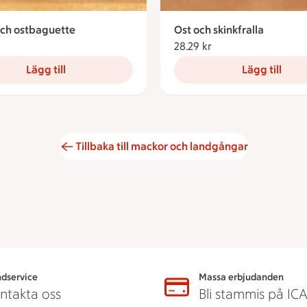
och ostbaguette
Ost och skinkfralla
42.49 kronor
28.29 kr
28.29 kronor
Lägg till
Lägg till
Tillbaka till mackor och landgångar
dservice
Massa erbjudanden
ntakta oss
Bli stammis på IC