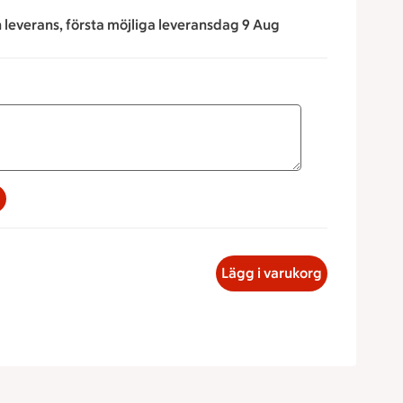
n leverans, första möjliga leveransdag 9 Aug
na för att minska eller öka värdet, eller ange ett värde manue
astejsfralla, 28.29 kronor
Lägg i varukorg