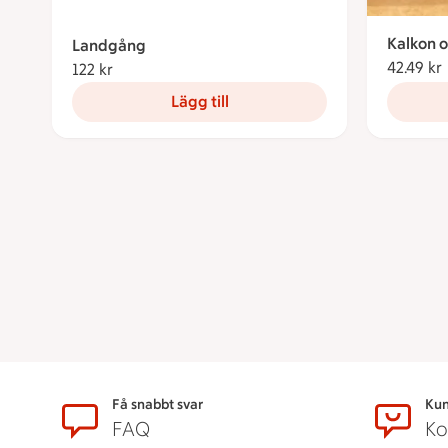
Kalkon 
Landgång
42.49 kr
122 kr
122 kronor
Lägg till
Sidfot
Få snabbt svar
Kun
FAQ
Ko