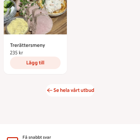
Trerättersmeny
235 kr
235 kronor
Lägg till
Se hela vårt utbud
Sidfot
Få snabbt svar