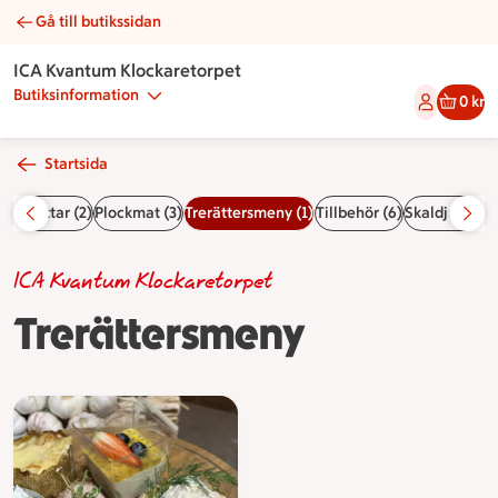
Gå till butikssidan
Trerättersmeny | Catering ICA Kvantum Klockaretorpet
ICA Kvantum Klockaretorpet
Butiksinformation
0 kr
Startsida
(2)
Snittar (2)
Plockmat (3)
Trerättersmeny (1)
Tillbehör (6)
Skaldjurslåda
ICA Kvantum Klockaretorpet
Trerättersmeny