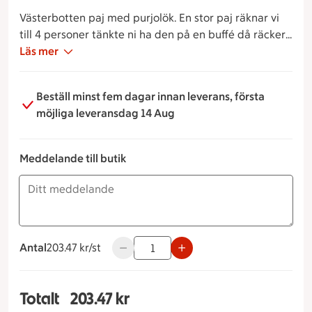
Västerbotten paj med purjolök. En stor paj räknar vi
till 4 personer tänkte ni ha den på en buffé då räcker
den till 6 personer.
Läs mer
Beställ minst fem dagar innan leverans, första
möjliga leveransdag 14 Aug
Meddelande till butik
Antal
203.47 kronor styck
203.47 kr/st
Använd knapparna för att minska eller ö
Totalt
203.47 kr
Totalt 1 stycken Västerbottenpaj, 203.47 kronor