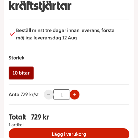
kräftstjärtar
Beställ minst tre dagar innan leverans, första
möjliga leveransdag 12 Aug
Storlek
10 bitar
Antal
729 kronor styck
729 kr/st
Använd knapparna för att minska eller öka
Totalt
729 kr
Totalt 1 stycken Lyx räktårta med kräftstjärtar St
1 artikel
Lägg i varukorg