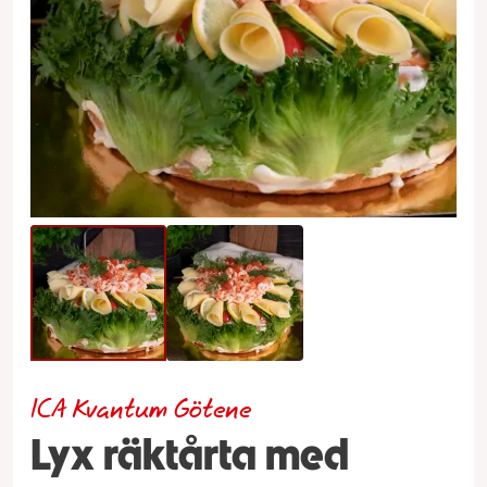
ICA Kvantum Götene
Lyx räktårta med