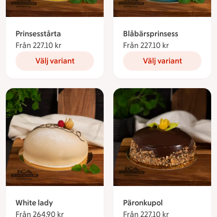
Prinsesstårta
Blåbärsprinsess
Från 227.10 kr
Från 227.10 kronor
Från 227.10 kr
Från 227.10 k
Välj variant
Välj variant
White lady
Päronkupol
Från 264.90 kr
Från 264.90 kronor
Från 227.10 kr
Från 227.10 k