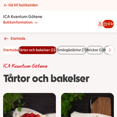
Gå till butikssidan
Tårtor och bakelser | Catering ICA Kvantum Götene
ICA Kvantum Götene
Butiksinformation
0 kr
Startsida
Startsida
Tårtor och bakelser (15)
Smörgåstårtor (7)
Brickor (1)
Baguett
ICA Kvantum Götene
Tårtor och bakelser