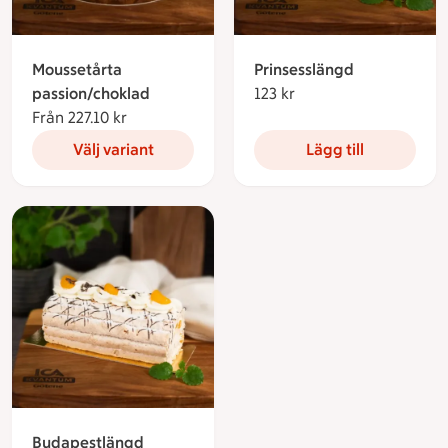
Moussetårta
Prinsesslängd
passion/choklad
123 kr
123 kronor
Från 227.10 kr
Från 227.10 kronor
Välj variant
Lägg till
Budapestlängd