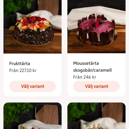
Moussetårta
Frukttårta
skogsbär/caramell
Från 227.10 kr
Från 227.10 kronor
Från 246 kr
Från 246 kronor
Välj variant
Välj variant