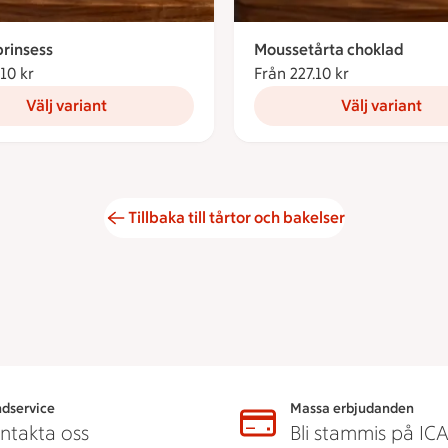
rinsess
Moussetårta choklad
.10 kr
Från 227.10 kronor
Från 227.10 kr
Från 227.10 k
Välj variant
Välj variant
Tillbaka till tårtor och bakelser
dservice
Massa erbjudanden
ntakta oss
Bli stammis på IC