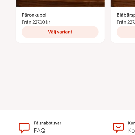
Päronkupol
Blåbärsp
Från 227.10 kr
Från 227.10 kronor
Från 227
Välj variant
Sidfot
Få snabbt svar
Kun
FAQ
Ko