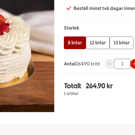
Beställ minst två dagar inna
Storlek
8 bitar
12 bitar
15 bitar
Antal
264.90 kronor styck
264.90 kr/st
Använd knappa
Totalt
264.90 kr
Totalt 1 stycken Jordg
1 artikel