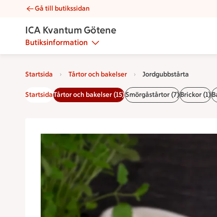
Gå till butikssidan
Jordgubbstårta | Catering ICA Kvantum Götene
ICA Kvantum Götene
Butiksinformation
Startsida
Tårtor och bakelser
Jordgubbstårta
Startsida
Tårtor och bakelser (15)
Smörgåstårtor (7)
Brickor (1)
B