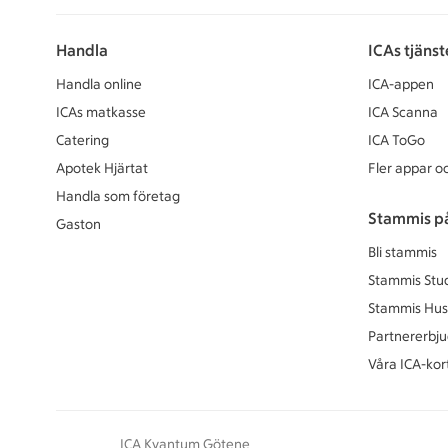
Handla
ICAs tjänst
Handla online
ICA-appen
ICAs matkasse
ICA Scanna
Catering
ICA ToGo
Apotek Hjärtat
Fler appar oc
Handla som företag
Stammis p
Gaston
Bli stammis
Stammis Stu
Stammis Hus
Partnererbj
Våra ICA-kor
ICA Kvantum Götene