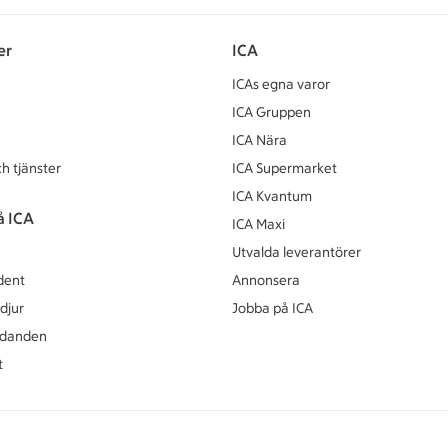
er
ICA
ICAs egna varor
ICA Gruppen
ICA Nära
h tjänster
ICA Supermarket
ICA Kvantum
å ICA
ICA Maxi
Utvalda leverantörer
dent
Annonsera
djur
Jobba på ICA
udanden
t