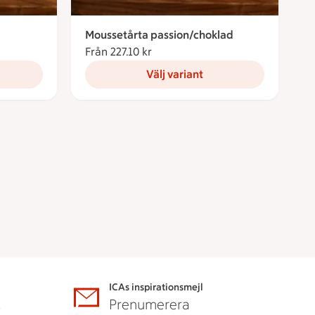
Moussetårta passion/choklad
ronor
Från 227.10 kr
Från 227.10 kronor
Välj variant
ICAs inspirationsmejl
A
Prenumerera