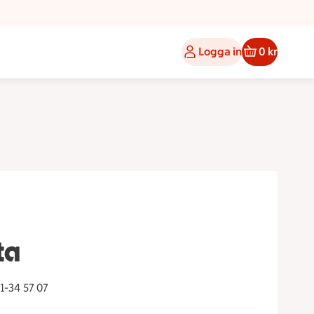
Logga in
0 kr
ta
1-34 57 07